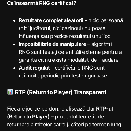
Ce înseamnă RNG certificat?
Rezultate complet aleatorii
– nicio persoană
(nici jucătorul, nici cazinoul) nu poate
influența sau prezice rezultatul unui joc
Imposibilitate de manipulare
– algoritmii
RNG sunt testați de entități externe pentru a
garanta că nu există modalități de fraudare
Audit regulat
– certificările RNG sunt
reînnoite periodic prin teste riguroase
RTP (Return to Player) Transparent
Fiecare joc de pe don.ro afișează clar
RTP-ul
(Return to Player)
– procentul teoretic de
returnare a mizelor către jucători pe termen lung.