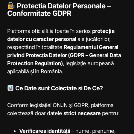
Protecția Datelor Personale –
Conformitate GDPR
Platforma oficială ia foarte în serios
protecția
datelor cu caracter personal
ale jucătorilor,
respectând în totalitate
Regulamentul General
privind Protecția Datelor (GDPR – General Data
Protection Regulation)
, legislație europeană
aplicabilă și în România.
Ce Date sunt Colectate și De Ce?
Conform legislației ONJN și GDPR, platforma
colectează doar datele
strict necesare
pentru:
Verificarea identității
– nume, prenume,