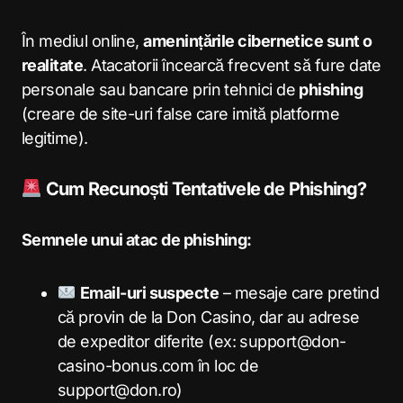
În mediul online,
amenințările cibernetice sunt o
realitate
. Atacatorii încearcă frecvent să fure date
personale sau bancare prin tehnici de
phishing
(creare de site-uri false care imită platforme
legitime).
Cum Recunoști Tentativele de Phishing?
Semnele unui atac de phishing:
Email-uri suspecte
– mesaje care pretind
că provin de la Don Casino, dar au adrese
de expeditor diferite (ex:
support@don-
casino-bonus.com
în loc de
support@don.ro
)