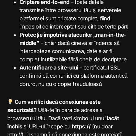
Criptare end-to-end
– toate datele
transmise între browserul tău și serverele
platformei sunt criptate complet, fiind
imposibil de interceptat sau citit de terțe părți
Protecție împotriva atacurilor „man-in-the-
middle”
– chiar dacă cineva ar încerca să
intercepteze comunicarea, datele ar fi
complet inutilizabile fără cheia de decriptare
Autentificare a site-ului
– certificatul SSL
confirmă că comunici cu platforma autentică
don.ro, nu cu o copie frauduloasă
Cum verifici dacă conexiunea este
securizată?
Uită-te în bara de adrese a
browserului tău. Dacă vezi simbolul unui
lacăt
închis
și URL-ul începe cu
https://
(nu doar
http://), înseamnă că conexiunea este protejată