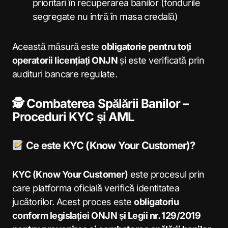
prioritari în recuperarea banilor (fondurile
segregate nu intră în masa credală)
Această măsură este
obligatorie pentru toți
operatorii licențiați ONJN
și este verificată prin
audituri bancare regulate.
🕵️ Combaterea Spălării Banilor –
Proceduri KYC și AML
Ce este KYC (Know Your Customer)?
KYC (Know Your Customer)
este procesul prin
care platforma oficială verifică identitatea
jucătorilor. Acest proces este
obligatoriu
conform legislației ONJN și Legii nr. 129/2019