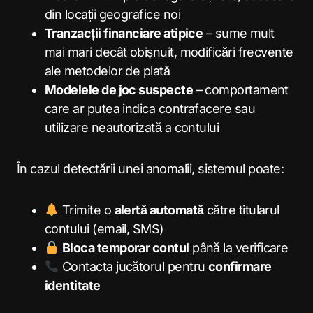
din locații geografice noi
Tranzacții financiare atipice
– sume mult
mai mari decât obișnuit, modificări frecvente
ale metodelor de plată
Modelele de joc suspecte
– comportament
care ar putea indica contrafacere sau
utilizare neautorizată a contului
În cazul detectării unei anomalii, sistemul poate:
Trimite o
alertă automată
către titularul
contului (email, SMS)
Bloca temporar contul
până la verificare
Contacta jucătorul pentru
confirmare
identitate