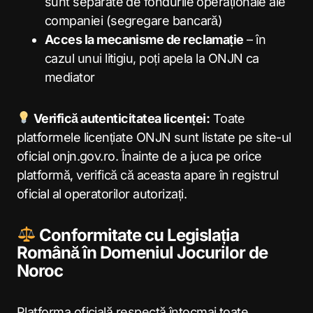
sunt separate de fondurile operaționale ale
companiei (segregare bancară)
Acces la mecanisme de reclamație
– în
cazul unui litigiu, poți apela la ONJN ca
mediator
Verifică autenticitatea licenței:
Toate
platformele licențiate ONJN sunt listate pe site-ul
oficial onjn.gov.ro. Înainte de a juca pe orice
platformă, verifică că aceasta apare în registrul
oficial al operatorilor autorizați.
Conformitate cu Legislația
Română în Domeniul Jocurilor de
Noroc
Platforma oficială respectă întocmai toate