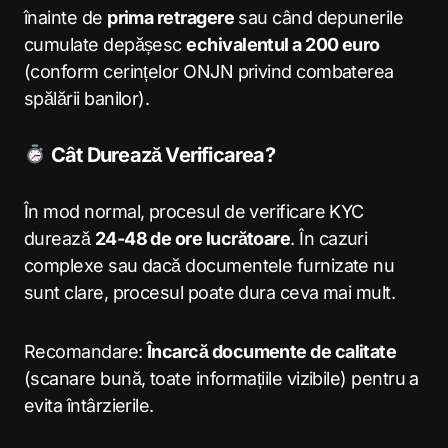
înainte de
prima retragere
sau când depunerile
cumulate depășesc
echivalentul a 200 euro
(conform cerințelor ONJN privind combaterea
spălării banilor).
Cât Durează Verificarea?
În mod normal, procesul de verificare KYC
durează
24-48 de ore lucrătoare
. În cazuri
complexe sau dacă documentele furnizate nu
sunt clare, procesul poate dura ceva mai mult.
Recomandare:
Încarcă documente de calitate
(scanare bună, toate informațiile vizibile) pentru a
evita întârzierile.