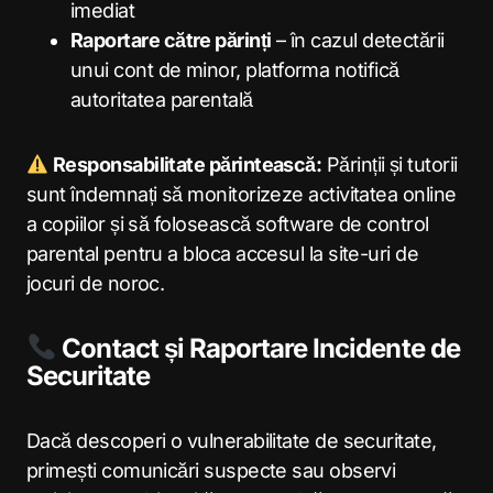
imediat
Raportare către părinți
– în cazul detectării
unui cont de minor, platforma notifică
autoritatea parentală
Responsabilitate părintească:
Părinții și tutorii
sunt îndemnați să monitorizeze activitatea online
a copiilor și să folosească software de control
parental pentru a bloca accesul la site-uri de
jocuri de noroc.
Contact și Raportare Incidente de
Securitate
Dacă descoperi o vulnerabilitate de securitate,
primești comunicări suspecte sau observi