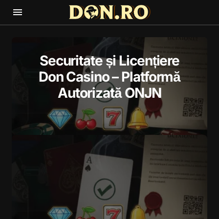
Securitate și Licențiere
Don Casino – Platformă
Autorizată ONJN